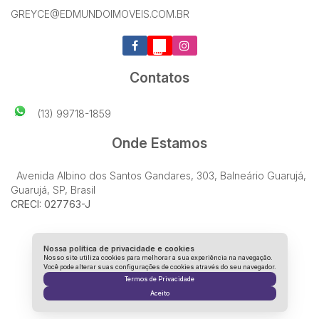
GREYCE@EDMUNDOIMOVEIS.COM.BR
Contatos
(13) 99718-1859
Onde Estamos
Avenida Albino dos Santos Gandares
,
303
,
Balneário Guarujá
,
Guarujá
,
SP
,
Brasil
CRECI: 027763-J
Nossa política de privacidade e cookies
Nosso site utiliza cookies para melhorar a sua experiência na navegação.
Você pode alterar suas configurações de cookies através do seu navegador.
Termos de Privacidade
Aceito