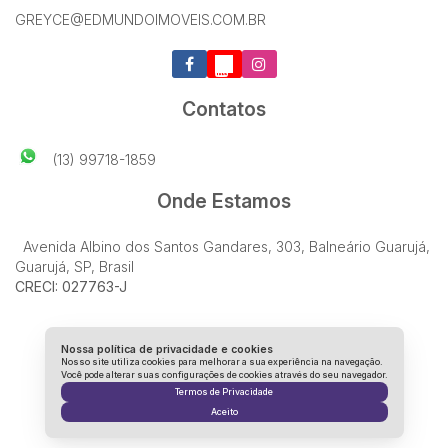
GREYCE@EDMUNDOIMOVEIS.COM.BR
Contatos
(13) 99718-1859
Onde Estamos
Avenida Albino dos Santos Gandares
,
303
,
Balneário Guarujá
,
Guarujá
,
SP
,
Brasil
CRECI: 027763-J
Nossa política de privacidade e cookies
Nosso site utiliza cookies para melhorar a sua experiência na navegação.
Você pode alterar suas configurações de cookies através do seu navegador.
Termos de Privacidade
Aceito