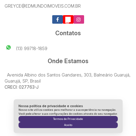
GREYCE@EDMUNDOIMOVEIS.COM.BR
Contatos
(13) 99718-1859
Onde Estamos
Avenida Albino dos Santos Gandares
,
303
,
Balneário Guarujá
,
Guarujá
,
SP
,
Brasil
CRECI: 027763-J
Nossa política de privacidade e cookies
Nosso site utiliza cookies para melhorar a sua experiência na navegação.
Você pode alterar suas configurações de cookies através do seu navegador.
Termos de Privacidade
Aceito