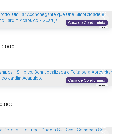
ncial › Lote/Terreno no Acapulco
lco
,
Guarujá
,
São Paulo
,
Brasil
Casa de Condomínio
81
m²
Total:
00.000
ncial › Lote/Terreno no Acapulco
lco
,
Guarujá
,
São Paulo
,
Brasil
Casa de Condomínio
m²
Total:
1119
00.000
Girotto: Um Lar Aconchegante que Une Simplicidade e
 no Jardim Acapulco - Guarujá.
lco
,
Guarujá
,
São Paulo
,
Brasil