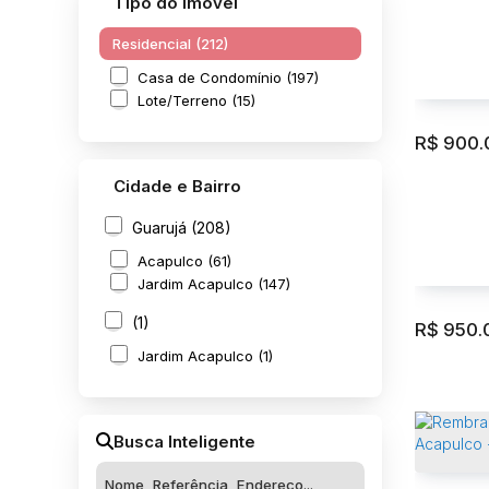
Tipo do Imóvel
Residencial (212)
Casa de Condomínio (197)
Lote/Terreno (15)
R$
900.
Cidade e Bairro
Residen
Guarujá (208)
Guarujá
Acapulco (61)
Jardim Acapulco (147)
2517m²
(1)
R$
950.
Jardim Acapulco (1)
Residen
Acapulc
Busca Inteligente