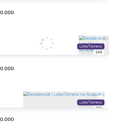
²
Total:
00.000
ncial › Lote/Terreno no Acapulco
lco
,
Guarujá
,
São Paulo
,
Brasil
Lote/Terreno
²
Total:
244
00.000
ncial › Lote/Terreno no Acapulco
lco
,
Guarujá
,
São Paulo
,
Brasil
Lote/Terreno
m²
Total:
305
00.000