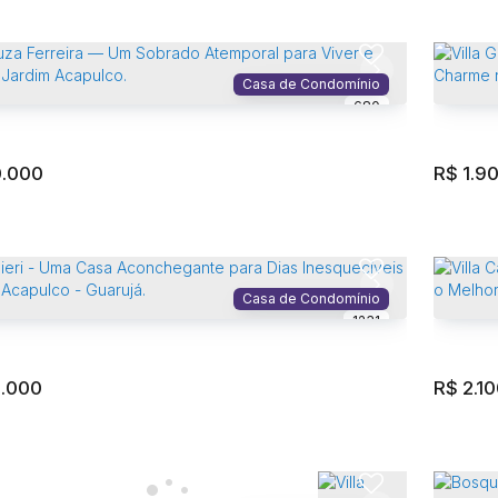
nibanco - Uma Oportunidade para Investir no Jardim
Reside
o.
Acapu
Acapulco
,
Guarujá
,
São Paulo
,
Brasil
Casa de Condomínio
680
1085
ório(s)
6
Banheiro(s)
4
Vaga(s)
353m²
Privativo:
)
4
Suíte(s)
525m²
Terreno:
0.000
R$
1.9
cial › Lote/Terreno no Acapulco
Reside
o
,
Guarujá
,
São Paulo
,
Brasil
Acapu
Casa de Condomínio
Total:
1000
1231
0.000
R$
2.1
ouza Ferreira — Um Sobrado Atemporal para Viver e
Villa 
 no Jardim Acapulco.
Charme
Acapulco
,
Guarujá
,
São Paulo
,
Brasil
Acapu