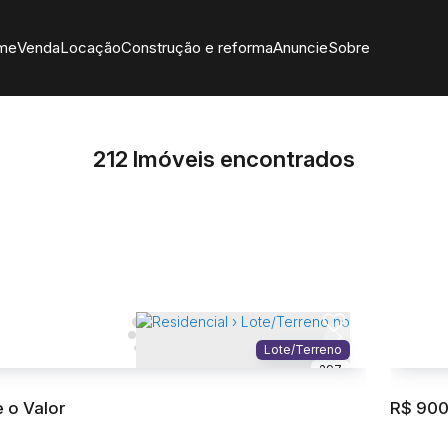
me
Venda
Locação
Construção e reforma
Anuncie
Sobre
212 Imóveis encontrados
Lote/Terreno
297
 o Valor
R$
900