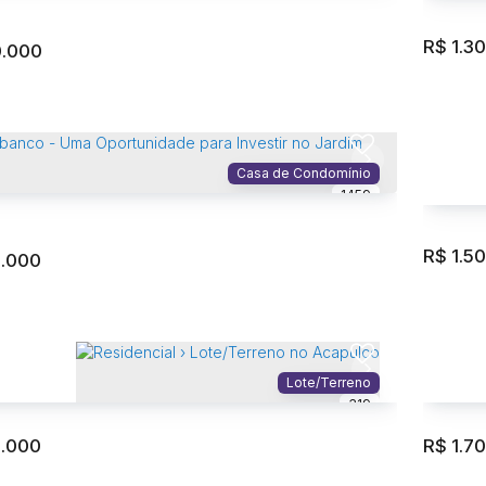
otal:
525m
R$
1.3
0.000
cial › Lote/Terreno no Acapulco
Reside
Acapulco
,
Guarujá
,
São Paulo
,
Brasil
Acapu
Casa de Condomínio
otal:
525m
1459
R$
1.5
0.000
dt Revelado: Seu Pedacinho de Paraíso no Jardim
Reside
o - Guarujá.
Acapu
o
,
Guarujá
,
São Paulo
,
Brasil
Lote/Terreno
1000
ivativo:
518m²
Total:
319
0.000
R$
1.7