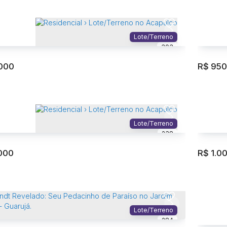
Lote/Terreno
303
000
R$
950
cial › Lote/Terreno no
Reside
,
São Paulo
,
Brasil
Acapu
Lote/Terreno
238
Total:
525m
000
R$
1.0
cial › Lote/Terreno no Acapulco
Reside
o
,
Guarujá
,
São Paulo
,
Brasil
Acapu
Lote/Terreno
284