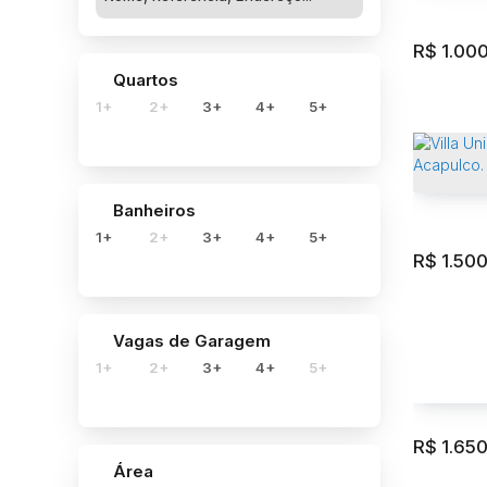
525m²
T
R$
1.00
Quartos
Residen
1+
2+
3+
4+
5+
Jardim 
525m²
T
Banheiros
1+
2+
3+
4+
5+
R$
1.50
Rembran
Acapulc
Acapulc
Vagas de Garagem
1+
2+
3+
4+
5+
94m²
Pr
R$
1.65
Área