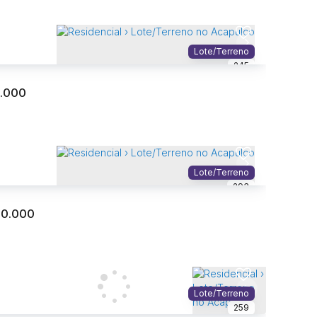
Lote/Terreno
245
.000
ncial › Lote/Terreno no Acapulco
lco
,
Guarujá
,
São Paulo
,
Brasil
Lote/Terreno
293
²
Total:
00.000
ncial › Lote/Terreno no Acapulco
lco
,
Guarujá
,
São Paulo
,
Brasil
Lote/Terreno
259