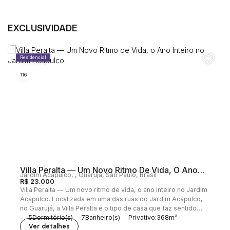
EXCLUSIVIDADE
Residencial
116
Villa Peralta — Um Novo Ritmo De Vida, O Ano
Jardim Acapulco
,
Guarujá
,
São Paulo
,
Brasil
Inteiro No Jardim Acapulco.
R$
23.000
Villa Peralta — Um novo ritmo de vida, o ano inteiro no Jardim
Acapulco. Localizada em uma das ruas do Jardim Acapulco,
no Guarujá, a Villa Peralta é o tipo de casa que faz sentido
para quem decidiu viver o litoral de forma contínua. Não
5
Dormitório(s)
7
Banheiro(s)
Privativo:
368m²
apenas para passar temporadas, mas para transformar os
2
Sala(s)
5
Suíte(s)
4
Vaga(s)
Terreno:
560m²