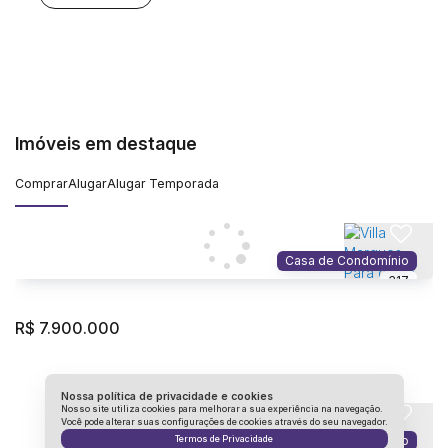
dias comuns em algo mais leve, mais tranquilo, mais próximo
do que realmente importa. A fachada,...
‹
›
Imóveis em destaque
Comprar
Alugar
Alugar Temporada
Casa de Condomínio
317
R$
7.900.000
Nossa política de privacidade e cookies
EXCLUSIVO
Nosso site utiliza cookies para melhorar a sua experiência na navegação.
Você pode alterar suas configurações de cookies através do seu navegador.
Casa de Condomínio
Termos de Privacidade