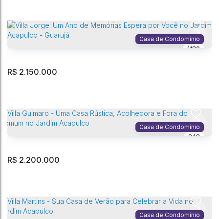
Casa de Condomínio
1180
R$
2.150.000
Villa Malieri - Uma Casa Aconchegante para Dias Inesquecíveis no
Jardim Acapulco - Guarujá.
Jardim Acapulco
,
Guarujá
,
São Paulo
,
Brasil
Casa de Condomínio
948
3
Dormitório(s)
4
Banheiro(s)
4
Vaga(s)
302m²
Privativo:
2
Sala(s)
3
Suíte(s)
525m²
Terreno:
R$
2.200.000
Villa Jorge: Um Ano de Memórias Espera por Você no Jardim
Acapulco - Guarujá.
Jardim Acapulco
,
Guarujá
,
São Paulo
,
Brasil
Casa de Condomínio