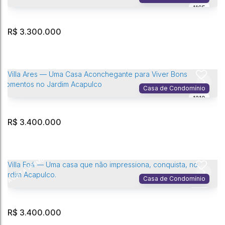
1165
5
Dormitório(s)
8
Banheiro(s)
4
Vaga(s)
330m²
Privativo:
4
Sala(s)
5
Suíte(s)
518m²
Terreno:
R$
3.300.000
Villa Pacito — Onde os Melhores Dias São Aqueles Vividos sem
Pressa no Jardim Acapulco.
Jardim Acapulco
,
Guarujá
,
São Paulo
,
Brasil
Casa de Condomínio
1210
5
Dormitório(s)
7
Banheiro(s)
4
Vaga(s)
389m²
Privativo:
3
Sala(s)
5
Suíte(s)
983m²
Terreno:
R$
3.400.000
Villa Pena — Elegância Acolhedora e Conexões Que Duram para
Sempre no Jardim Acapulco
ACEITA PERMUTA
Jardim Acapulco
,
Guarujá
,
São Paulo
,
Brasil
Casa de Condomínio
444
5
Dormitório(s)
6
Banheiro(s)
4
Vaga(s)
309m²
Privativo:
3 ~ 4
Sala(s)
4
Suíte(s)
525m²
Terreno:
R$
3.400.000