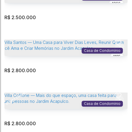
1366
3
Dormitório(s)
5
Banheiro(s)
4
Vaga(s)
374m²
Privativo:
2
Sala(s)
3
Suíte(s)
525m²
Terreno:
R$
2.500.000
Villa Guimaro - Uma Casa Rústica, Acolhedora e Fora do Comum no
Jardim Acapulco
Jardim Acapulco
,
Guarujá
,
São Paulo
,
Brasil
Casa de Condomínio
1185
4
Dormitório(s)
6
Banheiro(s)
4
Vaga(s)
199m²
Privativo:
4
Sala(s)
4
Suíte(s)
1000m²
Terreno:
50m
Fundos:
R$
2.800.000
20m
Frente:
Villa Martins - Sua Casa de Verão para Celebrar a Vida no Jardim
Acapulco.
OPORTUNIDADE
Jardim Acapulco
,
Guarujá
,
São Paulo
,
Brasil
Casa de Condomínio
714
4
Dormitório(s)
6
Banheiro(s)
324m²
Privativo:
4
Suíte(s)
543m²
Total:
R$
2.800.000