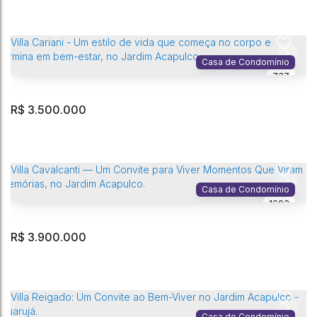
Villa Ares — Uma Casa Aconchegante para Viver Bons Momentos no
Jardim Acapulco
Jardim Acapulco
,
Guarujá
,
São Paulo
,
Brasil
Casa de Condomínio
737
4
Dormitório(s)
4
Banheiro(s)
6
Vaga(s)
509m²
Privativo:
3
Sala(s)
4
Suíte(s)
1000m²
Terreno:
R$
3.500.000
Villa Foá — Uma casa que não impressiona, conquista, no Jardim
Acapulco.
Jardim Acapulco
,
Guarujá
,
São Paulo
,
Brasil
Casa de Condomínio
1603
5
Dormitório(s)
7
Banheiro(s)
4
Vaga(s)
480m²
Privativo:
3
Sala(s)
5
Suíte(s)
1000m²
Terreno:
R$
3.900.000
Villa Cariani - Um estilo de vida que começa no corpo e termina em
bem-estar, no Jardim Acapulco
Jardim Acapulco
,
Guarujá
,
São Paulo
,
Brasil
Casa de Condomínio