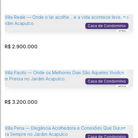
Villa Santos — Uma Casa para Viver Dias Leves, Reunir Quem Você
Ama e Criar Memórias no Jardim Acapulco
Jardim Acapulco
,
Guarujá
,
São Paulo
,
Brasil
Casa de Condomínio
679
8
Dormitório(s)
7
Banheiro(s)
4
Vaga(s)
409m²
Privativo:
2
Sala(s)
4
Suíte(s)
1036m²
Terreno:
R$
2.900.000
Villa Coffone — Mais do que espaço, uma casa feita para reunir
pessoas no Jardim Acapulco.
Jardim Acapulco
,
Guarujá
,
São Paulo
,
Brasil
Casa de Condomínio
1552
6
Dormitório(s)
6
Banheiro(s)
4
Vaga(s)
373m²
Privativo:
2
Sala(s)
4
Suíte(s)
525m²
Terreno:
R$
3.200.000
Villa Reale — Onde o lar acolhe… e a vida acontece leve, no Jardim
Acapulco.
Jardim Acapulco
,
Guarujá
,
São Paulo
,
Brasil
Casa de Condomínio