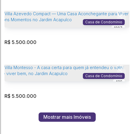
Villa Mantoani - Onde o tempo desacelera no Jardim Acapulco
Jardim Acapulco
,
Guarujá
,
São Paulo
,
Brasil
Casa de Condomínio
1207
5
Dormitório(s)
7
Banheiro(s)
6
Vaga(s)
310m²
Privativo:
3
Sala(s)
5
Suíte(s)
1000m²
Terreno:
R$
5.500.000
Villa Melhen - o Charme da Praia com a Exclusividade do Jardim
Acapulco - Guarujá.
Jardim Acapulco
,
Guarujá
,
São Paulo
,
Brasil
Casa de Condomínio
426
5
Dormitório(s)
7
Banheiro(s)
433m²
Privativo:
5
Suíte(s)
1022m²
Total:
R$
5.500.000
Villa Azevedo Compact — Uma Casa Aconchegante para Viver Bons
Momentos no Jardim Acapulco
Mostrar mais Imóveis
Jardim Acapulco
,
Guarujá
,
São Paulo
,
Brasil