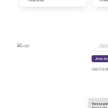
Total:
525m²
Privat
Ate
Área do
GREYCE@
Nossa pol
Nosso site 