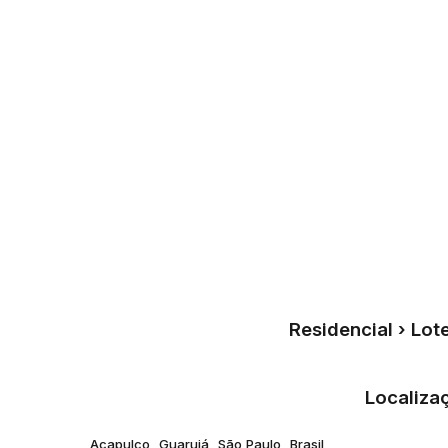
Residencial › Lo
Localiza
Acapulco
,
Guarujá
,
São Paulo
,
Brasil