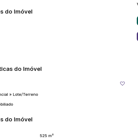
s do Imóvel
ticas do Imóvel
ncial
»
Lote/Terreno
biliado
s do Imóvel
525 m²