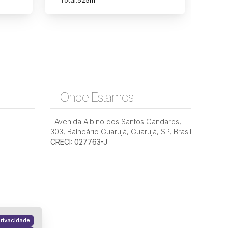
Total:
525m²
Onde Estamos
Avenida Albino dos Santos Gandares
,
303
,
Balneário Guarujá
,
Guarujá
,
SP
,
Brasil
CRECI: 027763-J
rivacidade