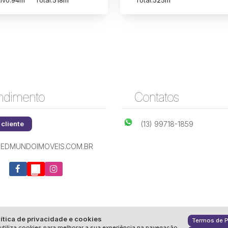
ivo:
94m²
Total:
518m²
Total:
525m²
ndimento
Contatos
 cliente
(13) 99718-1859
EDMUNDOIMOVEIS.COM.BR
ítica de privacidade e cookies
Termos de P
utiliza cookies para melhorar a sua experiência na navegação.