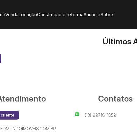
me
Venda
Locação
Construção e reforma
Anuncie
Sobre
Últimos A
Atendimento
Contatos
 cliente
(13) 99718-1859
EDMUNDOIMOVEIS.COM.BR