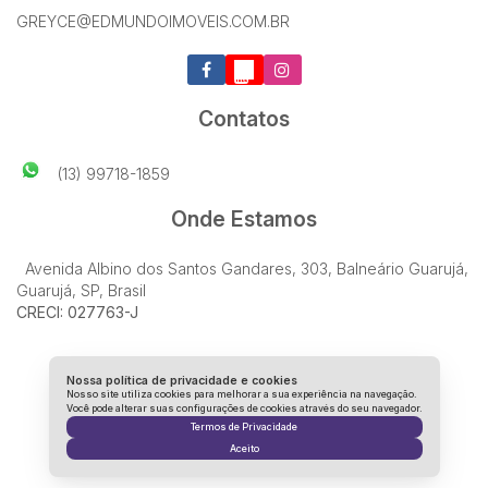
GREYCE@EDMUNDOIMOVEIS.COM.BR
Contatos
(13) 99718-1859
Onde Estamos
Avenida Albino dos Santos Gandares
,
303
,
Balneário Guarujá
,
Guarujá
,
SP
,
Brasil
CRECI: 027763-J
Nossa política de privacidade e cookies
Nosso site utiliza cookies para melhorar a sua experiência na navegação.
Você pode alterar suas configurações de cookies através do seu navegador.
Termos de Privacidade
Aceito