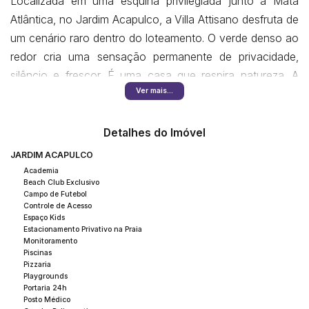
Localizada em uma esquina privilegiada junto à Mata
Atlântica, no Jardim Acapulco, a Villa Attisano desfruta de
um cenário raro dentro do loteamento. O verde denso ao
redor cria uma sensação permanente de privacidade,
silêncio e frescor. É uma casa que respira natureza. A
Ver mais...
posição estratégica amplia a incidência de luz e
ventilação, enquanto o entorno preservado transforma
cada amanhecer em uma experiência visual diferente.
Detalhes do Imóvel
Aqui, a paisagem não é detalhe — é parte do estilo de
JARDIM ACAPULCO
vida.
Academia
Beach Club Exclusivo
Campo de Futebol
A fachada combina imponência e elegância
Controle de Acesso
Espaço Kids
contemporânea, com linhas equilibradas e volumetria
Estacionamento Privativo na Praia
marcante. O paisagismo cuidadosamente integrado
Monitoramento
Piscinas
suaviza a arquitetura e conecta a residência ao ambiente
Pizzaria
natural. Ao atravessar a porta principal, o pé-direito duplo
Playgrounds
Portaria 24h
impressiona pela grandiosidade e permite que a luz natural
Posto Médico