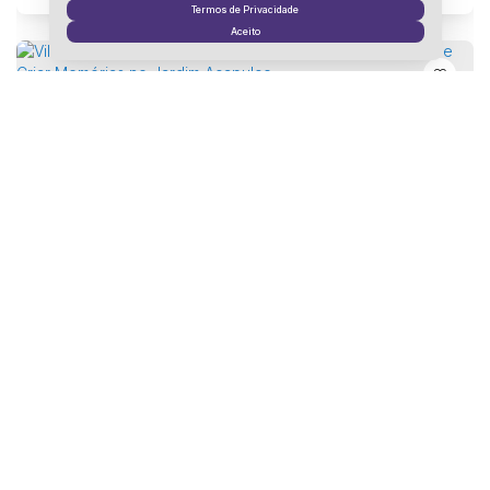
4
Vaga(s)
Terreno:
1050m²
Termos de Privacidade
Aceito
Villa Caretone — Elegância Atemporal para Viver, Reunir e Criar Memórias no Jardim Acapulco.
Jardim Acapulco, Guarujá, São Paulo, Brasil
R$
60.000
6
Dormitório(s)
8
Banheiro(s)
Privativo:
666m²
3
Sala(s)
6
Suíte(s)
4
Vaga(s)
Terreno:
2058m²