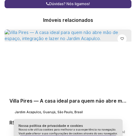
Dúvidas? Nós ligamos!
natureza torna o ambiente envolvente e sofisticado ao
mesmo tempo.
Imóveis relacionados
Viver na Villa Attisano é usufruir de toda a infraestrutura
do Jardim Acapulco: loteamento fechado com controle de
acesso, segurança 24 horas, posto médico com UTI
móvel, clube com restaurante, Beach Club e
estacionamento privativo na praia. Uma estrutura que
garante tranquilidade, conveniência e valorização
constante.
A Villa Attisano é mais do que uma casa.
Villa Pires — A casa ideal para quem não abre mão de espaço, integração e lazer no Jardim Acapulco.
É um refúgio onde natureza, arquitetura e convivência se
encontram em perfeita harmonia no Jardim Acapulco.
Jardim Acapulco, Guarujá, São Paulo, Brasil
R$
6.900.000
Nossa política de privacidade e cookies
Nosso site utiliza cookies para melhorar a sua experiência na navegação.
5
Dormitório(s)
7
Banheiro(s)
Privativo:
478m²
3
Sala(s)
5
Suíte(s)
Você pode alterar suas configurações de cookies através do seu navegador.