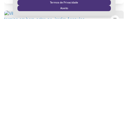
6
Vaga(s)
Terreno:
1000m²
Termos de Privacidade
Aceito
Villa Cariani - Um estilo de vida que começa no corpo e termina em bem-estar, no Jardim Acapulco
Jardim Acapulco, Guarujá, São Paulo, Brasil
R$
3.500.000
5
Dormitório(s)
7
Banheiro(s)
Privativo:
398m²
3
Sala(s)
5
Suíte(s)
4
Vaga(s)
Terreno:
525m²