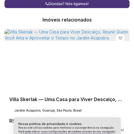
consolidado, ideal para quem busca qualidade de vida no
Dúvidas? Nós ligamos!
litoral.
Imóveis relacionados
A Villa da Silva não é sobre excessos.
É sobre viver bem.
Uma casa feita para reunir, descansar e construir
memórias no Jardim Acapulco.
Villa Skerlak — Uma Casa para Viver Descalço, Reunir Quem Você Ama e Aproveitar o Tempo no Jardim Acapulco
Jardim Acapulco, Guarujá, São Paulo, Brasil
R$
3.500.000
Nossa política de privacidade e cookies
Nosso site utiliza cookies para melhorar a sua experiência na navegação.
4
Dormitório(s)
6
Banheiro(s)
Privativo:
463m²
3
Sala(s)
4
Suíte(s)
Você pode alterar suas configurações de cookies através do seu navegador.