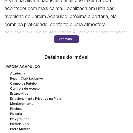
A Villa da Silva é daquelas casas que fazem a vida
acontecer com mais calma. Localizada em uma das
avenidas do Jardim Acapulco, próxima à portaria, ela
combina praticidade, conforto e uma atmosfera
acolhedora que convida a ficar. É uma casa pensada para
Ver mais...
o dia a dia da família, para receber bem e para aproveitar o
tempo sem pressa.
Detalhes do Imóvel
A fachada revela uma inspiração mediterrânea elegante e
JARDIM ACAPULCO
atemporal, com linhas equilibradas e uma estética que
Academia
transmite serenidade. Ao chegar, a sensação é de ordem,
Beach Club Exclusivo
Campo de Futebol
harmonia e aconchego, como se a casa já estivesse
Controle de Acesso
Espaço Kids
pronta para ser vivida.
Estacionamento Privativo na Praia
Monitoramento
Piscinas
Ao entrar, os ambientes se abrem de forma fluida. A sala
Pizzaria
ampla se divide em três espaços integrados, criando
Playgrounds
Portaria 24h
diferentes cenários para o cotidiano. A sala de estar
Posto Médico