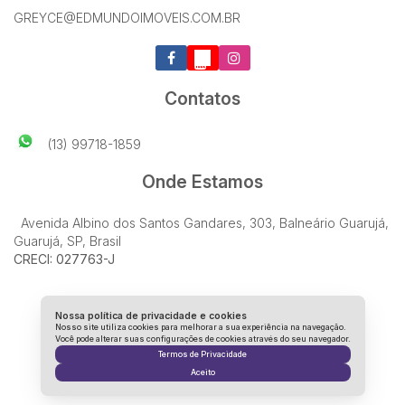
GREYCE@EDMUNDOIMOVEIS.COM.BR
Contatos
(13) 99718-1859
Onde Estamos
Avenida Albino dos Santos Gandares
,
303
,
Balneário Guarujá
,
Guarujá
,
SP
,
Brasil
CRECI: 027763-J
Nossa política de privacidade e cookies
Nosso site utiliza cookies para melhorar a sua experiência na navegação.
Você pode alterar suas configurações de cookies através do seu navegador.
Termos de Privacidade
Aceito