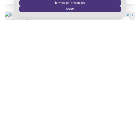
4
Vaga(s)
Terreno:
525m²
Termos de Privacidade
Aceito
Villa Braggion — Para Quem Não Procura Apenas uma Casa no Jardim Acapulco.
Jardim Acapulco, Guarujá, São Paulo, Brasil
R$
5.700.000
5
Dormitório(s)
7
Banheiro(s)
Privativo:
540m²
3
Sala(s)
5
Suíte(s)
6
Vaga(s)
Terreno:
1000m²