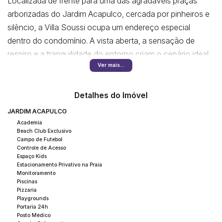
Localizada de frente para uma das agradáveis praças
arborizadas do Jardim Acapulco, cercada por pinheiros e
silêncio, a Villa Soussi ocupa um endereço especial
dentro do condomínio. A vista aberta, a sensação de
respiro e a tranquilidade do entorno criam o cenário ideal
Ver mais...
para quem busca viver com mais leveza, conforto e
qualidade de vida no litoral.
Detalhes do Imóvel
A arquitetura se apresenta de forma discreta e elegante,
JARDIM ACAPULCO
sem excessos, revelando apenas parte do que a casa
Academia
oferece. Ao atravessar a entrada, o pé-direito alto
Beach Club Exclusivo
Campo de Futebol
surpreende e amplia a sensação de espaço, criando um
Controle de Acesso
Espaço Kids
ambiente acolhedor e imponente ao mesmo tempo. É o
Estacionamento Privativo na Praia
tipo de casa que recebe bem desde o primeiro passo,
Monitoramento
Piscinas
fazendo cada chegada se tornar um momento especial.
Pizzaria
Playgrounds
Portaria 24h
No pavimento térreo, as áreas sociais se conectam de
Posto Médico