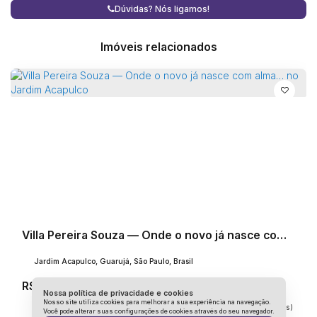
com UTI móvel, clube com restaurante e atividades
Dúvidas? Nós ligamos!
esportivas, beach club exclusivo e estacionamento
Imóveis relacionados
privativo na praia. Uma estrutura completa que transforma
o dia a dia em uma experiência mais segura e prazerosa.
A Villa Soussi não é apenas uma casa. É um lugar feito
para compartilhar momentos simples, viver o presente e
criar memórias que acompanham a família por toda a vida,
no Jardim Acapulco.
Villa Pereira Souza — Onde o novo já nasce com alma… no Jardim Acapulco
Jardim Acapulco, Guarujá, São Paulo, Brasil
R$
6.000.000
Nossa política de privacidade e cookies
Nosso site utiliza cookies para melhorar a sua experiência na navegação.
6
Dormitório(s)
8
Banheiro(s)
Privativo:
450m²
4
Sala(s)
6
Suíte(s)
Você pode alterar suas configurações de cookies através do seu navegador.