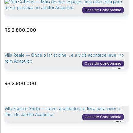
OPORTUNIDADE
Jardim Acapulco
,
Guarujá
,
São Paulo
,
Brasil
Casa de Condomínio
714
4
Dormitório(s)
5
Banheiro(s)
4
Vaga(s)
331m²
Privativo:
4
Sala(s)
3
Suíte(s)
525m²
Terreno:
R$
2.800.000
Villa Santos — Uma Casa para Viver Dias Leves, Reunir Quem Você
Ama e Criar Memórias no Jardim Acapulco
Jardim Acapulco
,
Guarujá
,
São Paulo
,
Brasil
Casa de Condomínio
679
8
Dormitório(s)
7
Banheiro(s)
4
Vaga(s)
409m²
Privativo:
2
Sala(s)
4
Suíte(s)
1036m²
Terreno:
R$
2.900.000
Villa Coffone — Mais do que espaço, uma casa feita para reunir
pessoas no Jardim Acapulco.
Jardim Acapulco
,
Guarujá
,
São Paulo
,
Brasil
Casa de Condomínio
150
6
Dormitório(s)
6
Banheiro(s)
4
Vaga(s)
373m²
Privativo:
2
Sala(s)
4
Suíte(s)
525m²
Terreno: