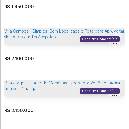
3
Sala(s)
4
Suíte(s)
525m²
Terreno:
R$
1.950.000
Villa Souza Ferreira — Um Sobrado Atemporal para Viver e Evoluir no
Jardim Acapulco.
Jardim Acapulco
,
Guarujá
,
São Paulo
,
Brasil
Casa de Condomínio
1119
5
Dormitório(s)
5
Banheiro(s)
4
Vaga(s)
281m²
Privativo:
2
Sala(s)
3
Suíte(s)
525m²
Terreno:
R$
2.100.000
Villa Malieri - Uma Casa Aconchegante para Dias Inesquecíveis no
Jardim Acapulco - Guarujá.
Jardim Acapulco
,
Guarujá
,
São Paulo
,
Brasil
Casa de Condomínio
1180
3
Dormitório(s)
4
Banheiro(s)
4
Vaga(s)
302m²
Privativo:
2
Sala(s)
3
Suíte(s)
525m²
Terreno:
R$
2.150.000
Villa Campos - Simples, Bem Localizada e Feita para Aproveitar o
Melhor do Jardim Acapulco.