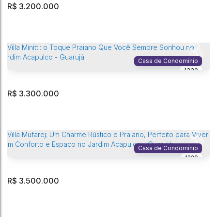
R$
3.200.000
Villa Reale — Onde o lar acolhe… e a vida acontece leve, no Jardim
Acapulco.
Jardim Acapulco
,
Guarujá
,
São Paulo
,
Brasil
Casa de Condomínio
1330
5
Dormitório(s)
8
Banheiro(s)
4
Vaga(s)
330m²
Privativo:
4
Sala(s)
5
Suíte(s)
518m²
Terreno:
R$
3.300.000
Villa Espírito Santo — Leve, acolhedora e feita para viver o melhor do
Jardim Acapulco.
Jardim Acapulco
,
Guarujá
,
São Paulo
,
Brasil
Casa de Condomínio
1220
5
Dormitório(s)
7
Banheiro(s)
4
Vaga(s)
475m²
Privativo:
3
Sala(s)
5
Suíte(s)
595m²
Terreno:
R$
3.500.000
Villa Minitti: o Toque Praiano Que Você Sempre Sonhou no Jardim
Acapulco - Guarujá.