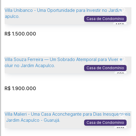
Casa de Condomínio
1459
R$
1.500.000
Residencial › Lote/Terreno no Acapulco
Jardim Acapulco
,
Guarujá
,
São Paulo
,
Brasil
Casa de Condomínio
680
525m²
Total:
R$
1.900.000
Villa Unibanco - Uma Oportunidade para Investir no Jardim Acapulco.
Jardim Acapulco
,
Guarujá
,
São Paulo
,
Brasil
Casa de Condomínio
1231
4
Dormitório(s)
6
Banheiro(s)
4
Vaga(s)
353m²
Privativo: