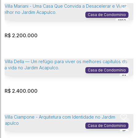
Jardim Acapulco
,
Guarujá
,
São Paulo
,
Brasil
Casa de Condomínio
1183
3
Dormitório(s)
5
Banheiro(s)
4
Vaga(s)
357m²
Privativo:
3
Sala(s)
1
Suíte(s)
595m²
Terreno:
R$
2.200.000
Villa Jorge: Um Ano de Memórias Espera por Você no Jardim
Acapulco - Guarujá.
Jardim Acapulco
,
Guarujá
,
São Paulo
,
Brasil
Casa de Condomínio
91
3
Dormitório(s)
5
Banheiro(s)
4
Vaga(s)
374m²
Privativo:
2
Sala(s)
3
Suíte(s)
525m²
Terreno:
R$
2.400.000
Villa Mariani - Uma Casa Que Convida a Desacelerar e Viver Melhor
no Jardim Acapulco.
Jardim Acapulco
,
Guarujá
,
São Paulo
,
Brasil
Casa de Condomínio
15
4
Dormitório(s)
6
Banheiro(s)
4
Vaga(s)
300m²
Privativo: